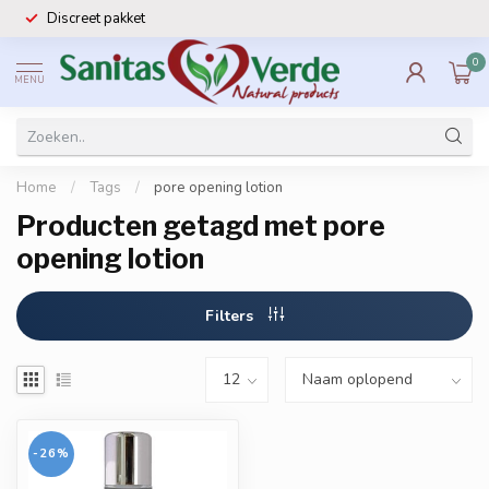
Discreet pakket
0
MENU
Home
/
Tags
/
pore opening lotion
Producten getagd met pore
opening lotion
Filters
-26%