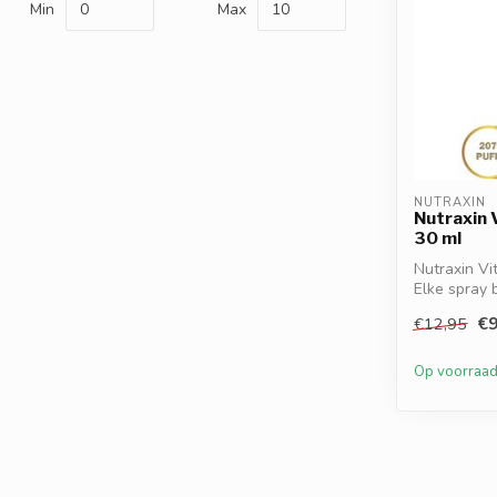
Min
Max
NUTRAXIN
Nutraxin 
30 ml
Nutraxin Vi
Elke spray 
(cho...
€9
€12,95
Op voorraa