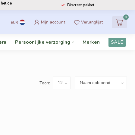
 het de
Discreet pakket
0
Mijn account
Verlanglijst
EUR
era
Persoonlijke verzorging
Merken
SALE
Toon: