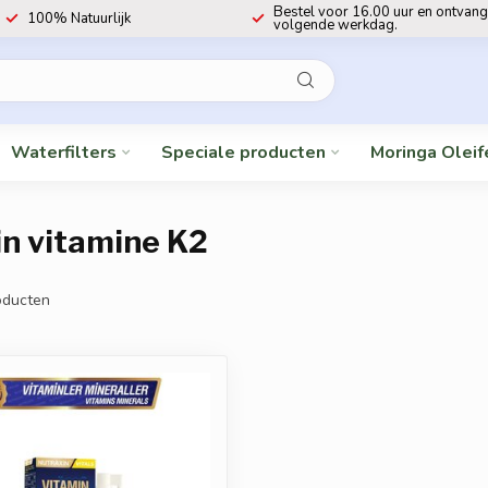
Bestel voor 16.00 uur en ontvang
100% Natuurlijk
volgende werkdag.
Waterfilters
Speciale producten
Moringa Oleif
n vitamine K2
ducten