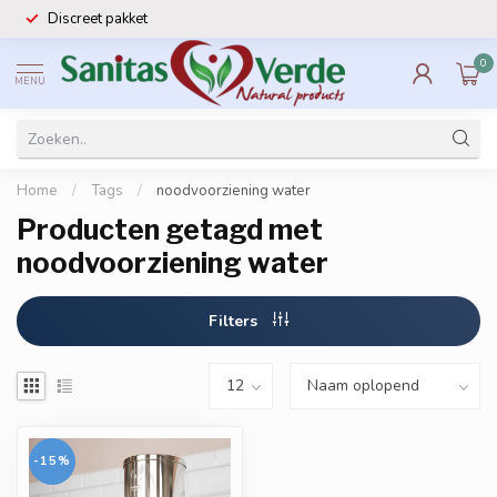
Discreet pakket
0
MENU
Home
/
Tags
/
noodvoorziening water
Producten getagd met
noodvoorziening water
Filters
-15%