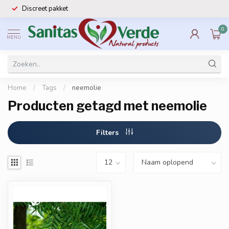
Discreet pakket
0
MENU
Home
/
Tags
/
neemolie
Producten getagd met neemolie
Filters