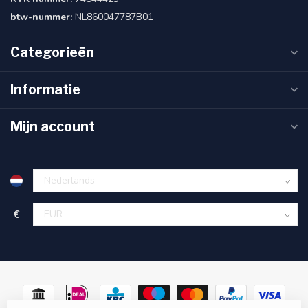
btw-nummer:
NL860047787B01
Categorieën
Informatie
Mijn account
€