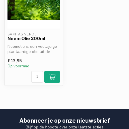
SANITAS VERDE
Neem Olie 200ml
Neemolie is een veelzijdige
plantaardige olie uit de
neemboom. Geschikt voor
€13,95
hui...
Op voorraad
Abonneer je op onze nieuwsbrief
Blijf op de hoogte over onze laatste acties