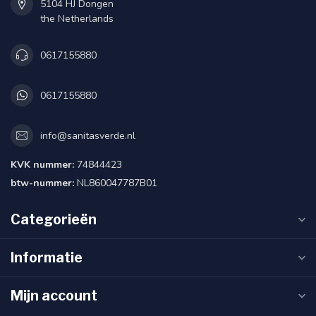
5104 HJ Dongen
the Netherlands
0617155880
0617155880
info@sanitasverde.nl
KVK nummer:
74844423
btw-nummer:
NL860047787B01
Categorieën
Informatie
Mijn account