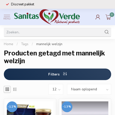
Discreet pakket
0
MENU
Home
/
Tags
/
mannelijk welzijn
Producten getagd met mannelijk
welzijn
Filters
-12%
-13%