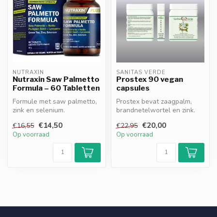
NUTRAXIN
SANITAS VERDE
Nutraxin Saw Palmetto
Prostex 90 vegan
Formula – 60 Tabletten
capsules
Formule met saw palmetto,
Prostex bevat zaagpalm,
zink en selenium.
brandnetelwortel en zink.
Ondersteunt de prostaat,
Deze synergetische formule
€14,50
€20,00
€16,55
€22,95
draagt bij ...
ond...
Op voorraad
Op voorraad