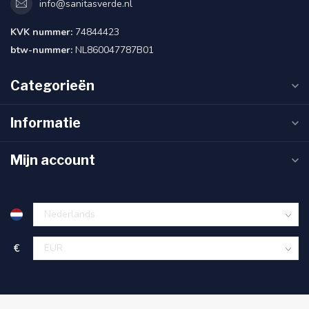
info@sanitasverde.nl
KVK nummer:
74844423
btw-nummer:
NL860047787B01
Categorieën
Informatie
Mijn account
€