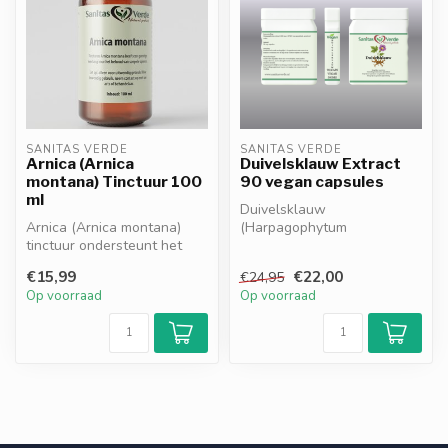
SANITAS VERDE
SANITAS VERDE
Arnica (Arnica
Duivelsklauw Extract
montana) Tinctuur 100
90 vegan capsules
ml
Duivelsklauw
Arnica (Arnica montana)
(Harpagophytum
tinctuur ondersteunt het
procumbens) ondersteunt
herstel van spieren en
de gewrichtsfunctie, helpt
€15,99
€22,00
€24,95
gewricht...
b...
Op voorraad
Op voorraad