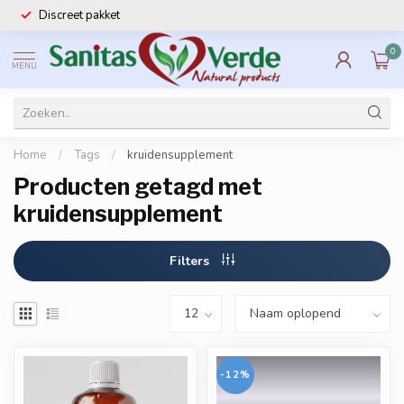
Discreet pakket
0
MENU
Home
/
Tags
/
kruidensupplement
Producten getagd met
kruidensupplement
Filters
-12%