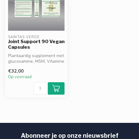
SANITAS VERDE
Joint Support 90 Vegan
Capsules
Plantaardig supplement met
glucosamine, MSM, Vitamine
C, D3, K1, Koper en
€32,00
Mangaa...
Op voorraad
Abonneer je op onze nieuwsbrief