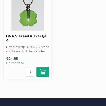
DNA Sieraad Klavertje
4
Het Klavertje 4 DNA Sieraad
combineert DNA-granules
resonantiefilter met
€24,95
symboli...
Op voorraad