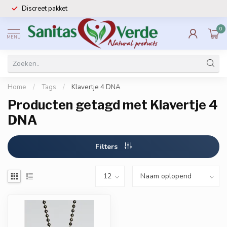
Discreet pakket
0
MENU
Home
/
Tags
/
Klavertje 4 DNA
Producten getagd met Klavertje 4
DNA
Filters