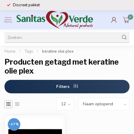
Discreet pakket
0
MENU
Home
/
Tags
/
keratine olie plex
Producten getagd met keratine
olie plex
Filters
-47%