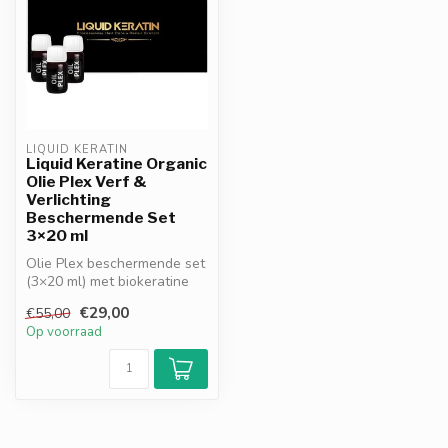
LIQUID KERATIN
Liquid Keratine Organic
Olie Plex Verf &
Verlichting
Beschermende Set
3×20 ml
Olie Plex beschermende set
(3×20 ml) met biokeratine
en plantaardige oliën.
€29,00
€55,00
Besc...
Op voorraad