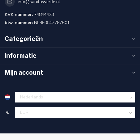
info@sanitasverde.nl
KVK nummer:
74844423
btw-nummer:
NL860047787B01
Categorieën
Informatie
Mijn account
€