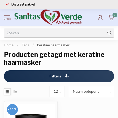
Discreet pakket
0
MENU
Home
/
Tags
/
keratine haarmasker
Producten getagd met keratine
haarmasker
Filters
-30%