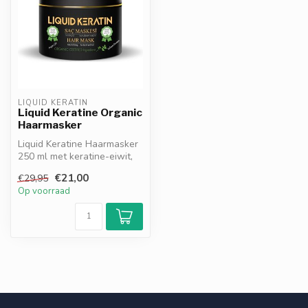
LIQUID KERATIN
Liquid Keratine Organic
Haarmasker
Liquid Keratine Haarmasker
250 ml met keratine-eiwit,
argan- & avocado-olie.
€21,00
€29,95
Her...
Op voorraad