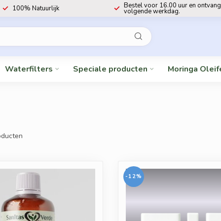
Bestel voor 16.00 uur en ontvang
100% Natuurlijk
volgende werkdag.
Waterfilters
Speciale producten
Moringa Oleif
ducten
-12%