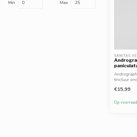
Min
Max
SANITAS V
Androgra
paniculat
Andrographi
tinctuur on
immu...
€15,99
Op voorraa