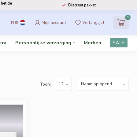
 het de
Discreet pakket
0
Mijn account
Verlanglijst
EUR
era
Persoonlijke verzorging
Merken
SALE
Toon: