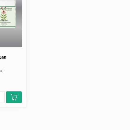
gan
a)