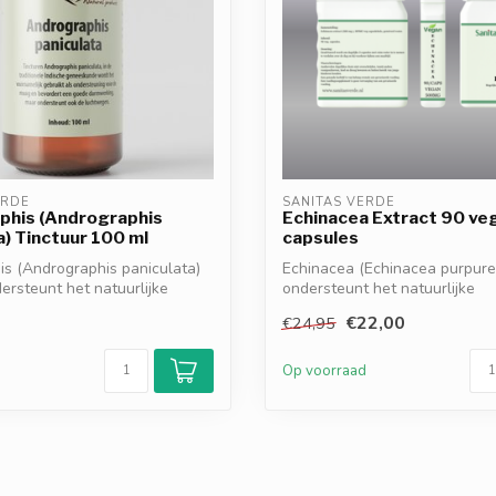
ERDE
SANITAS VERDE
phis (Andrographis
Echinacea Extract 90 ve
a) Tinctuur 100 ml
capsules
s (Andrographis paniculata)
Echinacea (Echinacea purpure
dersteunt het natuurlijke
ondersteunt het natuurlijke
afweersysteem en help...
€22,00
€24,95
d
Op voorraad