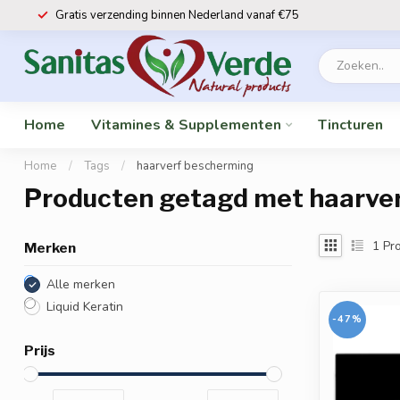
Gratis verzending binnen Nederland vanaf €75
Home
Vitamines & Supplementen
Tincturen
Home
/
Tags
/
haarverf bescherming
Producten getagd met haarve
1
Pro
Merken
Alle merken
Liquid Keratin
-47%
Prijs