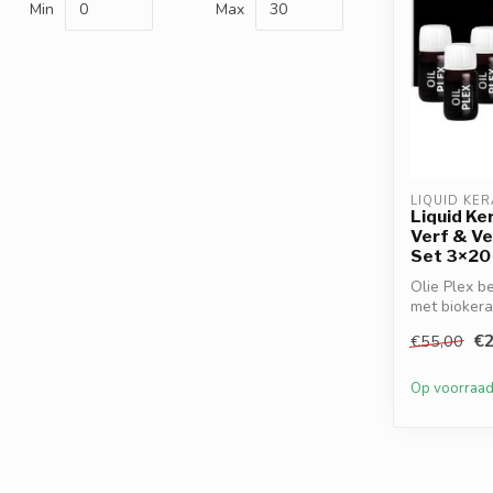
Min
Max
LIQUID KER
Liquid Ke
Verf & V
Set 3×20
Olie Plex b
met biokera
Besc...
€2
€55,00
Op voorraa