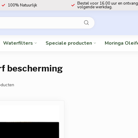
Bestel voor 16.00 uur en ontvang
100% Natuurlijk
volgende werkdag.
Waterfilters
Speciale producten
Moringa Oleif
rf bescherming
ducten