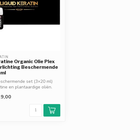
ATIN
ratine Organic Olie Plex
erlichting Beschermende
 ml
eschermende set (3×20 ml)
tine en plantaardige oliën.
9,00
d