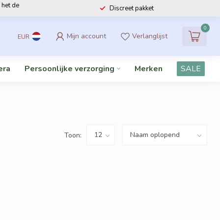
 het de
Discreet pakket
0
Mijn account
Verlanglijst
EUR
era
Persoonlijke verzorging
Merken
SALE
Toon: