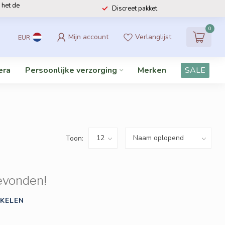
 het de
Discreet pakket
0
Mijn account
Verlanglijst
EUR
era
Persoonlijke verzorging
Merken
SALE
Toon:
evonden!
KELEN