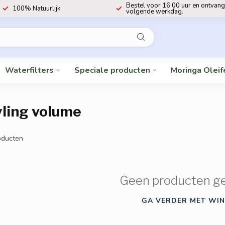
Bestel voor 16.00 uur en ontvang
100% Natuurlijk
volgende werkdag.
Waterfilters
Speciale producten
Moringa Oleif
ling volume
ducten
Geen producten g
GA VERDER MET WIN