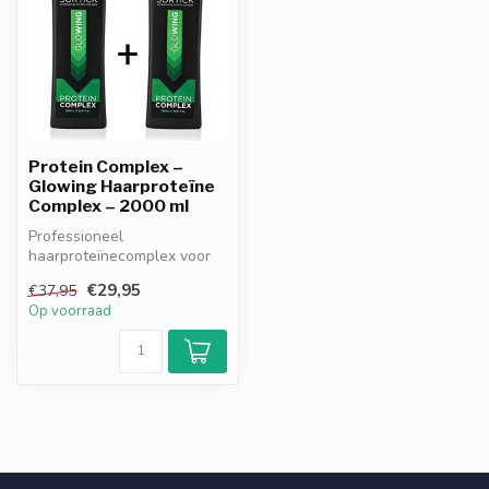
Protein Complex –
Glowing Haarproteïne
Complex – 2000 ml
Professioneel
haarproteïnecomplex voor
droog en beschadigd haar.
€29,95
€37,95
Zorgt voor hers...
Op voorraad