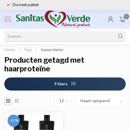
Discreet pakket
0
MENU
Home
/
Tags
/
haarproteïne
Producten getagd met
haarproteïne
Filters
-21%