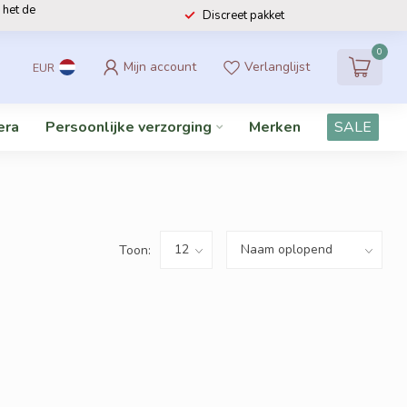
 het de
Discreet pakket
0
Mijn account
Verlanglijst
EUR
era
Persoonlijke verzorging
Merken
SALE
Toon: