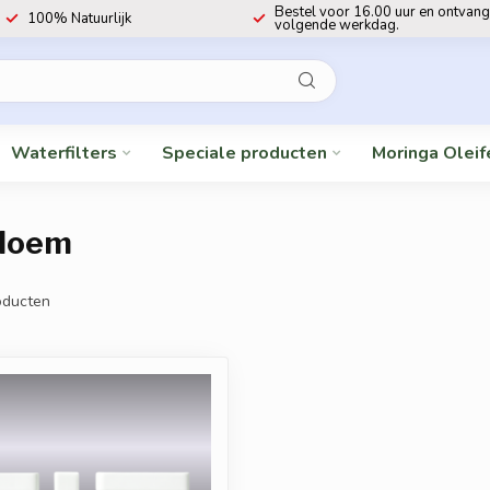
Bestel voor 16.00 uur en ontvang
100% Natuurlijk
volgende werkdag.
Waterfilters
Speciale producten
Moringa Oleif
bloem
ducten