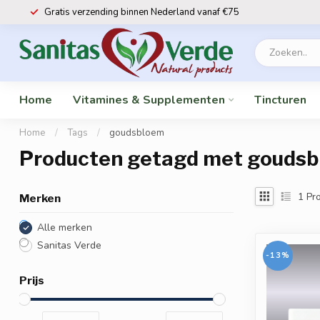
Gratis verzending binnen Nederland vanaf €75
Home
Vitamines & Supplementen
Tincturen
Home
/
Tags
/
goudsbloem
Producten getagd met gouds
1
Pro
Merken
Alle merken
Sanitas Verde
-13%
Prijs