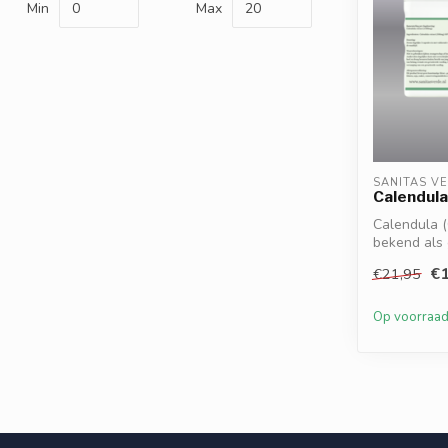
Min
Max
SANITAS V
Calendula
Calendula (
bekend als 
traditionee..
€1
€21,95
Op voorraa