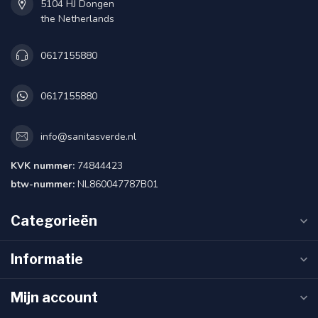
5104 HJ Dongen
the Netherlands
0617155880
0617155880
info@sanitasverde.nl
KVK nummer:
74844423
btw-nummer:
NL860047787B01
Categorieën
Informatie
Mijn account