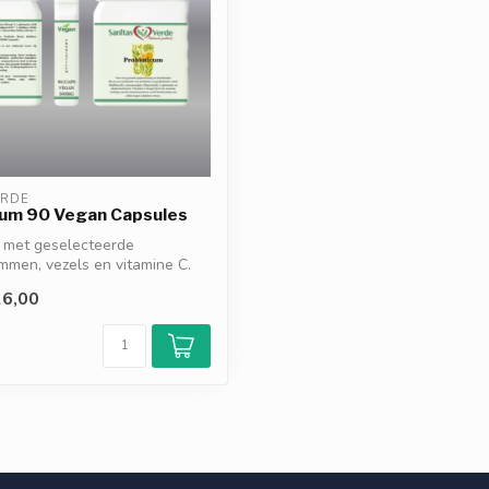
ERDE
cum 90 Vegan Capsules
m met geselecteerde
mmen, vezels en vitamine C.
6,00
d