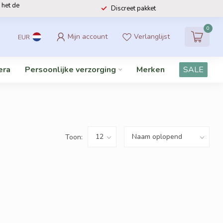
 het de
Discreet pakket
0
Mijn account
Verlanglijst
EUR
era
Persoonlijke verzorging
Merken
SALE
Toon: