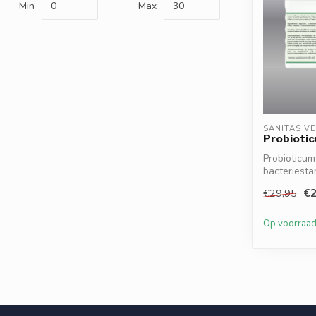
Min
Max
SANITAS V
Probioti
Probioticu
bacteriesta
Draagt bij ...
€2
€29,95
Op voorraa