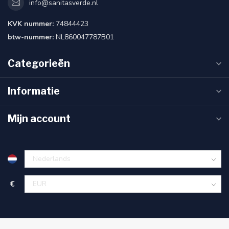
info@sanitasverde.nl
KVK nummer:
74844423
btw-nummer:
NL860047787B01
Categorieën
Informatie
Mijn account
€