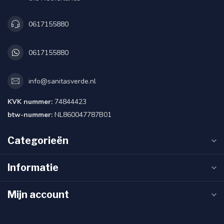
0617155880
0617155880
info@sanitasverde.nl
KVK nummer:
74844423
btw-nummer:
NL860047787B01
Categorieën
Informatie
Mijn account