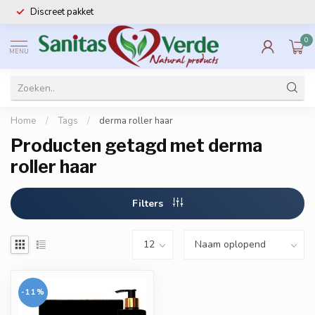
Discreet pakket
0
MENU
Home
/
Tags
/
derma roller haar
Producten getagd met derma
roller haar
Filters
-11%