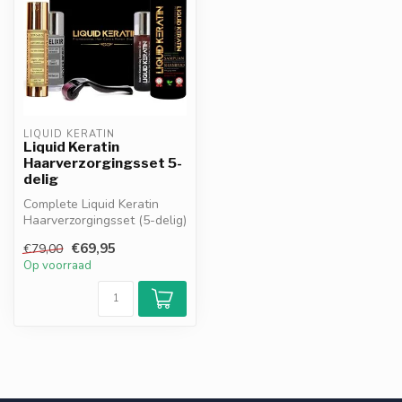
LIQUID KERATIN
Liquid Keratin
Haarverzorgingsset 5-
delig
Complete Liquid Keratin
Haarverzorgingsset (5-delig)
met shampoo, keratine
€69,95
€79,00
olie,...
Op voorraad