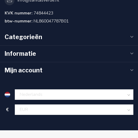
info@sanitasverde.nl
KVK nummer:
74844423
btw-nummer:
NL860047787B01
Categorieën
Informatie
Mijn account
€