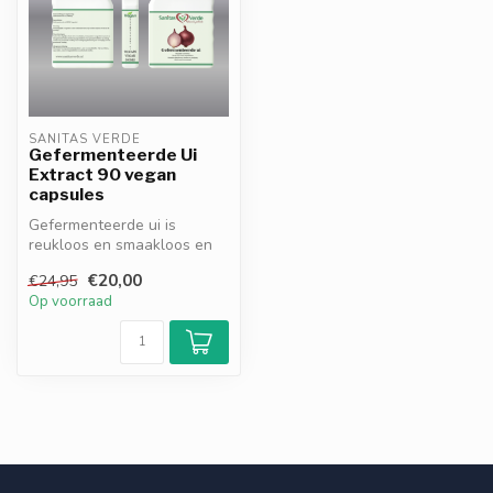
SANITAS VERDE
Gefermenteerde Ui
Extract 90 vegan
capsules
Gefermenteerde ui is
reukloos en smaakloos en
rijk aan polyfenolen en
€20,00
€24,95
quercetine...
Op voorraad