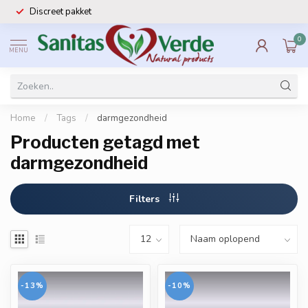
Discreet pakket
0
MENU
Home
/
Tags
/
darmgezondheid
Producten getagd met
darmgezondheid
Filters
-13%
-10%