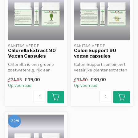
SANITAS VERDE
SANITAS VERDE
Chlorella Extract 90
Colon Support 90
Vegan Capsules
vegan capsules
Chlorella is een groene
Colon Support combineert
zoetwateralg, rijk aan
vezelrijke plantenextracten
chlorofyl, eiwitten,
en natuurlijke ingrediënten...
€19,00
€30,00
€21,95
€33,50
vitaminen en...
Op voorraad
Op voorraad
-20%