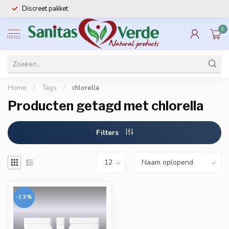
Discreet pakket
0
MENU
Home
/
Tags
/
chlorella
Producten getagd met chlorella
Filters
-13%