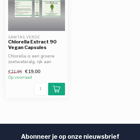
SANITAS VERDE
Chlorella Extract 90
Vegan Capsules
Chlorella is een groene
zoetwateralg, rijk aan
chlorofyl, eiwitten,
€19,00
€21,95
vitaminen en...
Op voorraad
Abonneer je op onze nieuwsbrief