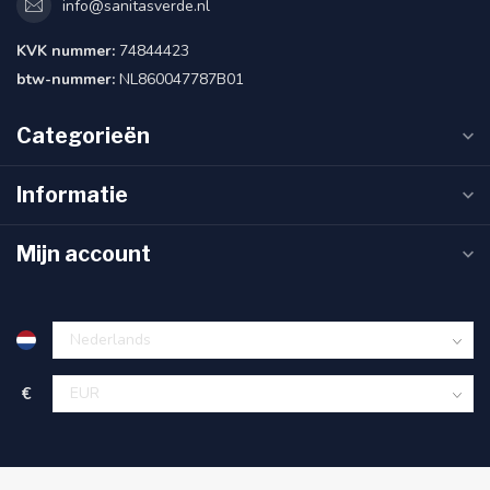
info@sanitasverde.nl
KVK nummer:
74844423
btw-nummer:
NL860047787B01
Categorieën
Informatie
Mijn account
€