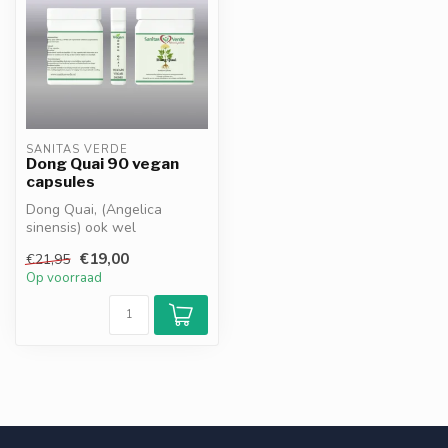
SANITAS VERDE
Dong Quai 90 vegan
capsules
Dong Quai, (Angelica
sinensis) ook wel
“vrouwelijke ginseng”,
€19,00
€21,95
ondersteunt de hor...
Op voorraad