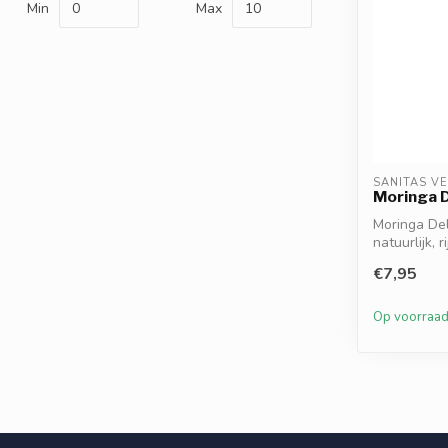
Min
Max
SANITAS V
Moringa D
Moringa Del
natuurlijk, 
€7,95
Op voorraa