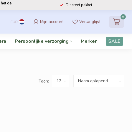
 het de
Discreet pakket
0
Mijn account
Verlanglijst
EUR
era
Persoonlijke verzorging
Merken
SALE
Toon: