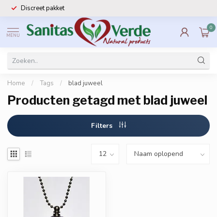
Discreet pakket
0
MENU
Home
/
Tags
/
blad juweel
Producten getagd met blad juweel
Filters