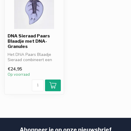
DNA Sieraad Paars
Blaadje met DNA-
Granules
Het DNA Paars Blaadje
Sieraad combineert een
elegant bladontwerp met
€24,95
paarse DNA-...
Op voorraad
Abonneer je op onze nieuwsbrief