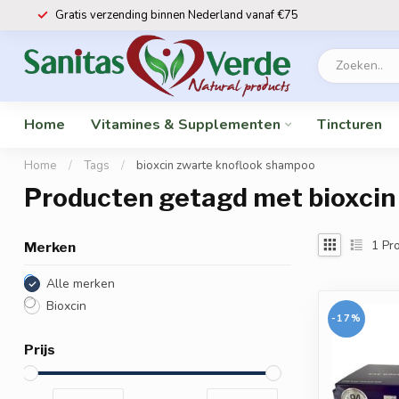
Gratis verzending binnen Nederland vanaf €75
Home
Vitamines & Supplementen
Tincturen
Home
/
Tags
/
bioxcin zwarte knoflook shampoo
Producten getagd met bioxcin
1
Pro
Merken
Alle merken
Bioxcin
-17%
Prijs