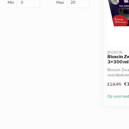
Min
Max
BIOXCIN
Bioxcin 
3×300 ml
Bioxcin Zw
voordeelver
haaruitval ..
€1
€19,95
Op voorraa