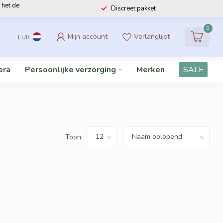
 het de
Discreet pakket
0
Mijn account
Verlanglijst
EUR
era
Persoonlijke verzorging
Merken
SALE
Toon: