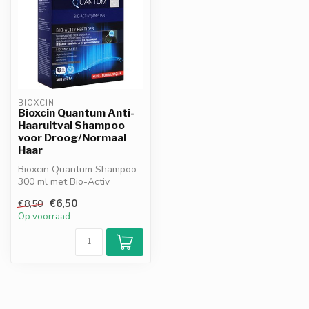
BIOXCIN
Bioxcin Quantum Anti-
Haaruitval Shampoo
voor Droog/Normaal
Haar
Bioxcin Quantum Shampoo
300 ml met Bio-Activ
Peptiden en Biocomplex
€6,50
€8,50
B11. Helpt h...
Op voorraad