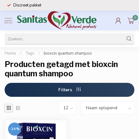
Discreet pakket
0
MENU
Home
/
Tags
/
bioxcin quantum shampoo
Producten getagd met bioxcin
quantum shampoo
Filters
-24%