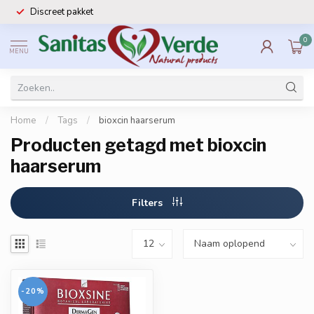
Discreet pakket
0
MENU
Home
/
Tags
/
bioxcin haarserum
Producten getagd met bioxcin
haarserum
Filters
-20%