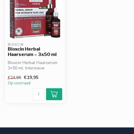
BIOXCIN
Bioxcin Herbal
Haarserum – 3x50 ml
Bioxcin Herbal Haarserum
3×50 ml. Intensieve
kruidenformule met
€19,95
€24,95
BioComplex B11. ...
Op voorraad