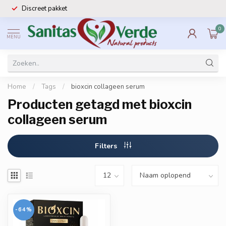
Discreet pakket
0
MENU
Home
/
Tags
/
bioxcin collageen serum
Producten getagd met bioxcin
collageen serum
Filters
-64%