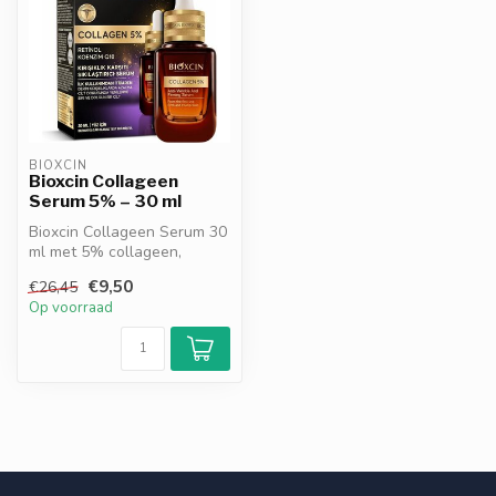
BIOXCIN
Bioxcin Collageen
Serum 5% – 30 ml
Bioxcin Collageen Serum 30
ml met 5% collageen,
retinol & Q10. Verstevigt de
€9,50
€26,45
hui...
Op voorraad