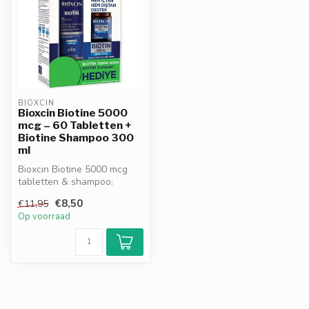
BIOXCIN
Bioxcin Biotine 5000
mcg – 60 Tabletten +
Biotine Shampoo 300
ml
Bioxcin Biotine 5000 mcg
tabletten & shampoo:
complete
€8,50
€11,95
haarverzorgingsset. Onder...
Op voorraad