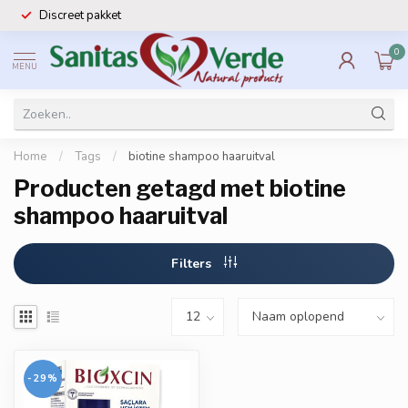
Discreet pakket
0
MENU
Home
/
Tags
/
biotine shampoo haaruitval
Producten getagd met biotine
shampoo haaruitval
Filters
-29%