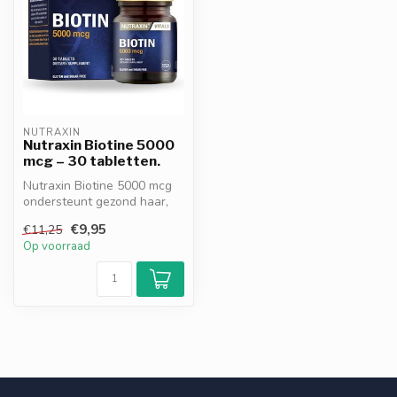
NUTRAXIN
Nutraxin Biotine 5000
mcg – 30 tabletten.
Nutraxin Biotine 5000 mcg
ondersteunt gezond haar,
huid en nagels. Essentieel
€9,95
€11,25
vo...
Op voorraad