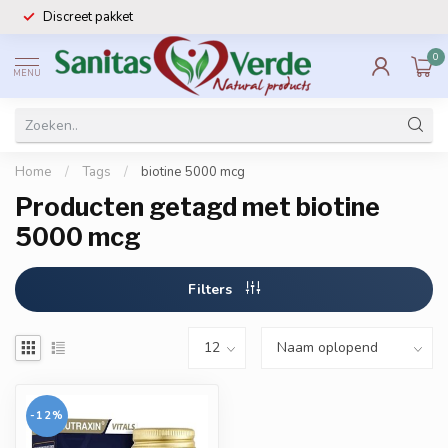
Discreet pakket
0
MENU
Home
/
Tags
/
biotine 5000 mcg
Producten getagd met biotine
5000 mcg
Filters
-12%