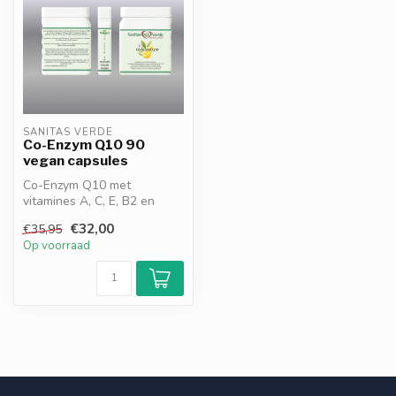
SANITAS VERDE
Co-Enzym Q10 90
vegan capsules
Co-Enzym Q10 met
vitamines A, C, E, B2 en
bioflavonoïden ondersteunt
€32,00
€35,95
energieprod...
Op voorraad