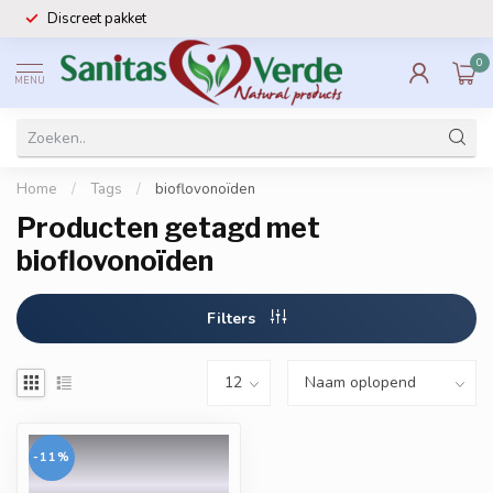
Discreet pakket
0
MENU
Home
/
Tags
/
bioflovonoïden
Producten getagd met
bioflovonoïden
Filters
-11%