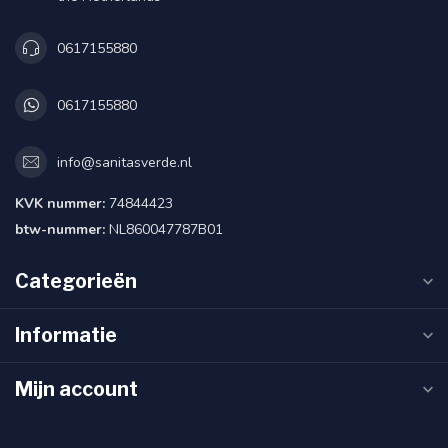
0617155880
0617155880
info@sanitasverde.nl
KVK nummer:
74844423
btw-nummer:
NL860047787B01
Categorieën
Informatie
Mijn account