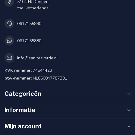
5104 HJ Dongen
the Netherlands
0617155880
0617155880
info@sanitasverde.nl
KVK nummer:
74844423
btw-nummer:
NL860047787B01
Categorieën
Informatie
Mijn account