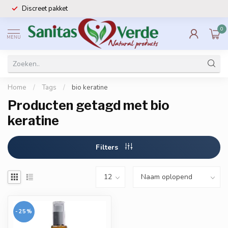
Discreet pakket
0
MENU
Home
/
Tags
/
bio keratine
Producten getagd met bio
keratine
Filters
-25%