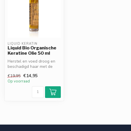
LIQUID KERATIN
Liquid Bio Organische
Keratine Olie 50 ml
Herstel en voed droog en
beschadigd haar met de
Liquid Bio Organische
€14,95
€19,95
Keratine O...
Op voorraad