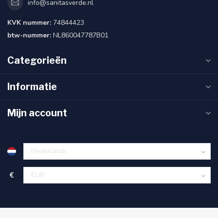
info@sanitasverde.nl
KVK nummer:
74844423
btw-nummer:
NL860047787B01
Categorieën
Informatie
Mijn account
€