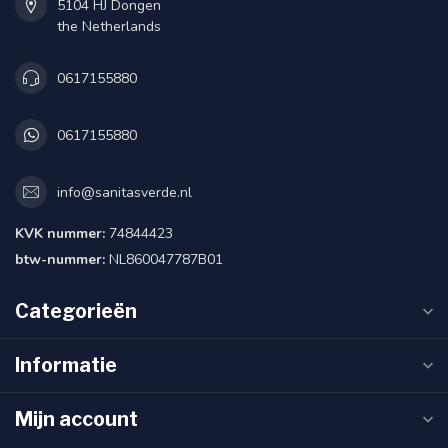
5104 HJ Dongen
the Netherlands
0617155880
0617155880
info@sanitasverde.nl
KVK nummer:
74844423
btw-nummer:
NL860047787B01
Categorieën
Informatie
Mijn account