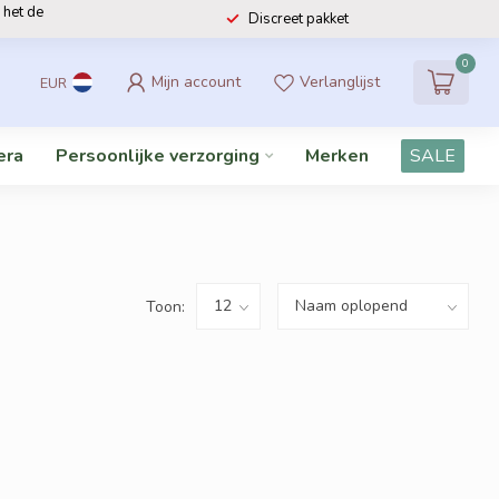
 het de
Discreet pakket
0
Mijn account
Verlanglijst
EUR
era
Persoonlijke verzorging
Merken
SALE
Toon: