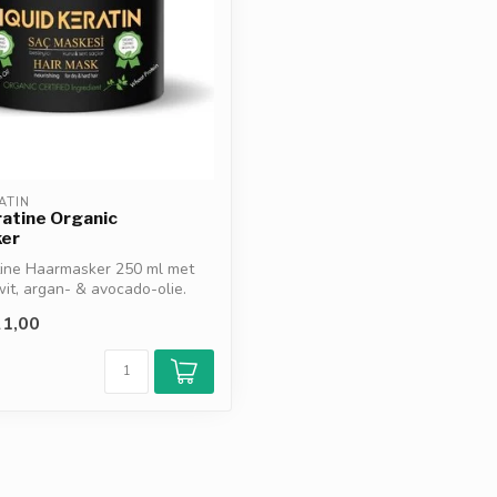
ATIN
ratine Organic
er
tine Haarmasker 250 ml met
wit, argan- & avocado-olie.
1,00
d