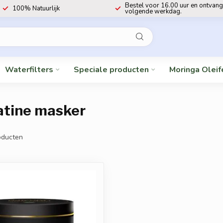
Bestel voor 16.00 uur en ontvang
100% Natuurlijk
volgende werkdag.
Waterfilters
Speciale producten
Moringa Oleif
atine masker
ducten