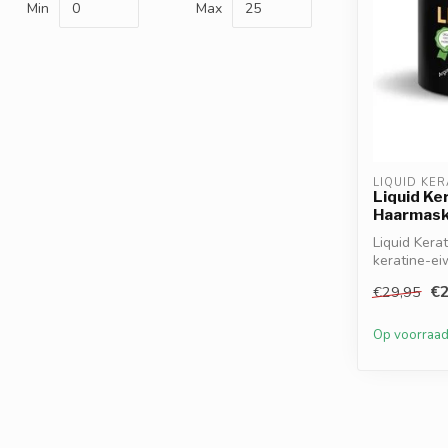
Min
Max
LIQUID KER
Liquid Ke
Haarmask
Liquid Kera
keratine-ei
Her...
€2
€29,95
Op voorraa