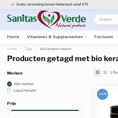
Gratis verzending binnen Nederland vanaf €75
Home
Vitamines & Supplementen
Tincturen
Home
/
Tags
/
bio keratine masker
Producten getagd met bio ker
1
Pro
Merken
Alle merken
Liquid Keratin
-30%
Prijs