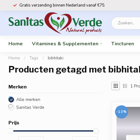
Gratis verzending binnen Nederland vanaf €75
Home
Vitamines & Supplementen
Tincturen
Home
/
Tags
/
bibhitaki
Producten getagd met bibhita
1
Pro
Merken
Alle merken
Sanitas Verde
-13%
Prijs