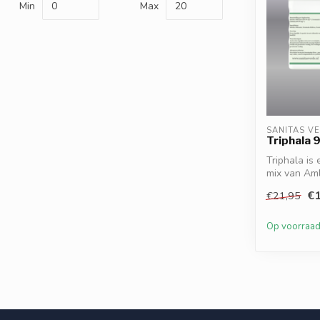
Min
Max
SANITAS V
Triphala 
Triphala is
mix van Amla
€1
€21,95
Op voorraa