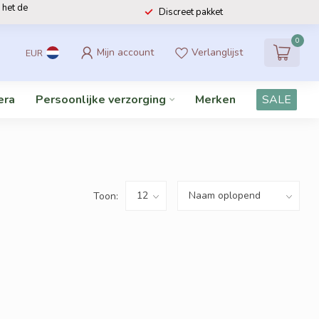
 het de
Discreet pakket
0
Mijn account
Verlanglijst
EUR
era
Persoonlijke verzorging
Merken
SALE
Toon: