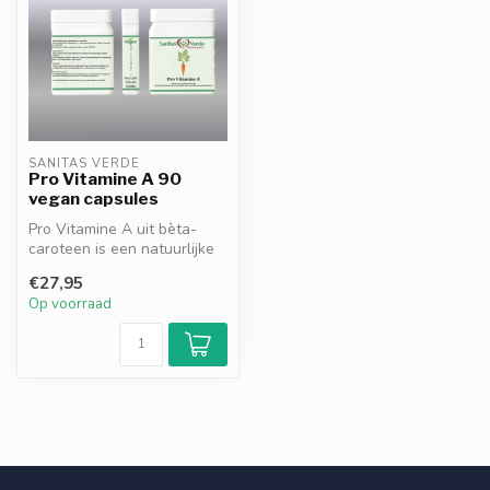
SANITAS VERDE
Pro Vitamine A 90
vegan capsules
Pro Vitamine A uit bèta-
caroteen is een natuurlijke
bron van vitamine A die het
€27,95
...
Op voorraad