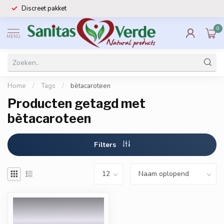
Discreet pakket
0
MENU
Home
/
Tags
/
bètacaroteen
Producten getagd met
bètacaroteen
Filters