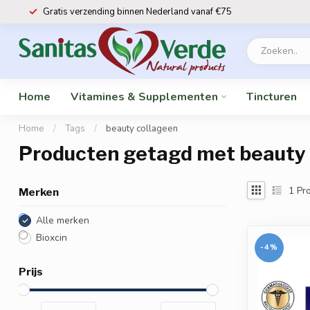
Gratis verzending binnen Nederland vanaf €75
Home
Vitamines & Supplementen
Tincturen
Home
/
Tags
/
beauty collageen
Producten getagd met beauty 
1
Pro
Merken
Alle merken
Bioxcin
-4%
Prijs