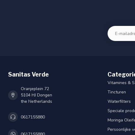
Sanitas Verde
Categori
Vitamines & 
Oranjeplein 72
Tincturen
5104 HJ Dongen
the Netherlands
Waterfilters
Speciale prod
0617155880
Moringa Oleif
Persoonlijke v
0617155880