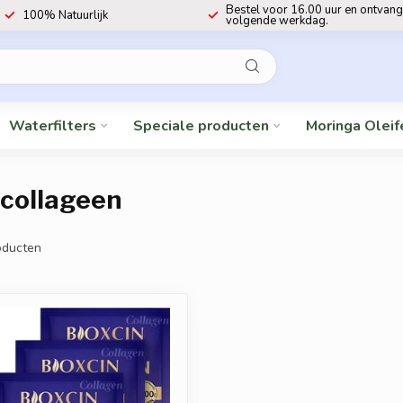
Bestel voor 16.00 uur en ontvang
100% Natuurlijk
volgende werkdag.
Waterfilters
Speciale producten
Moringa Oleif
collageen
ducten