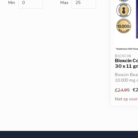
Min
Max
BIOXCIN
Bioxcin C
30 x 11 g
Bioxcin Be
10.000 mg col
€2
€24,95
Niet op voo