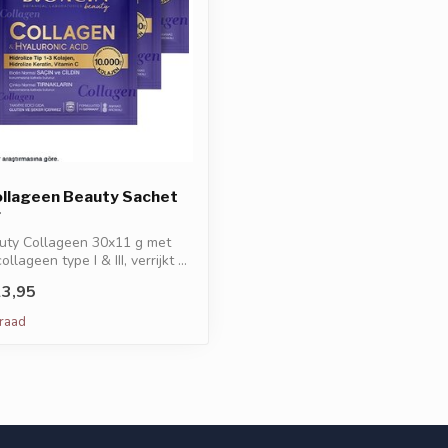
ollageen Beauty Sachet
r
auty Collageen 30x11 g met
lageen type I & III, verrijkt ...
3,95
rraad