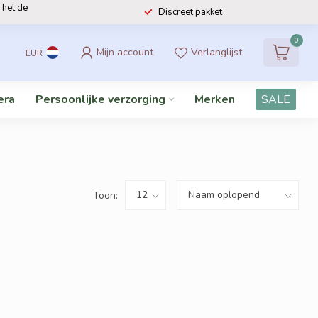
 het de
Discreet pakket
0
Mijn account
Verlanglijst
EUR
era
Persoonlijke verzorging
Merken
SALE
Toon: