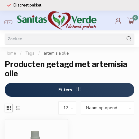
Discreet pakket
0
MENU
Home
/
Tags
/
artemisia olie
Producten getagd met artemisia
olie
Filters