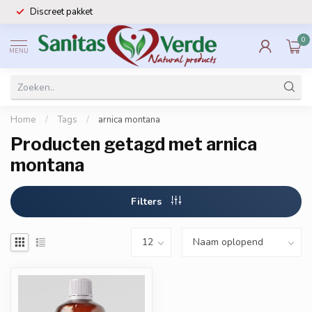
Discreet pakket
0
MENU
Home
/
Tags
/
arnica montana
Producten getagd met arnica
montana
Filters