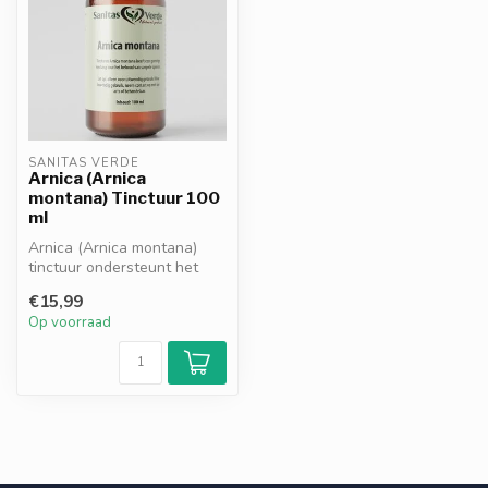
SANITAS VERDE
Arnica (Arnica
montana) Tinctuur 100
ml
Arnica (Arnica montana)
tinctuur ondersteunt het
herstel van spieren en
€15,99
gewricht...
Op voorraad