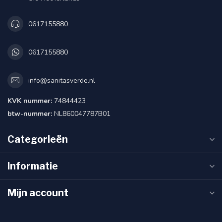
0617155880
0617155880
info@sanitasverde.nl
KVK nummer:
74844423
btw-nummer:
NL860047787B01
Categorieën
Informatie
Mijn account