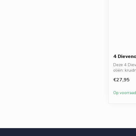
4 Dieveno
Deze 4 Diev
oliën: kruid
€27,95
Op voorraa