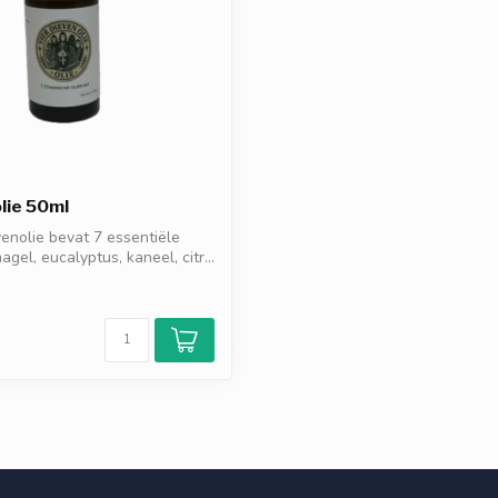
lie 50ml
enolie bevat 7 essentiële
nagel, eucalyptus, kaneel, citr...
d