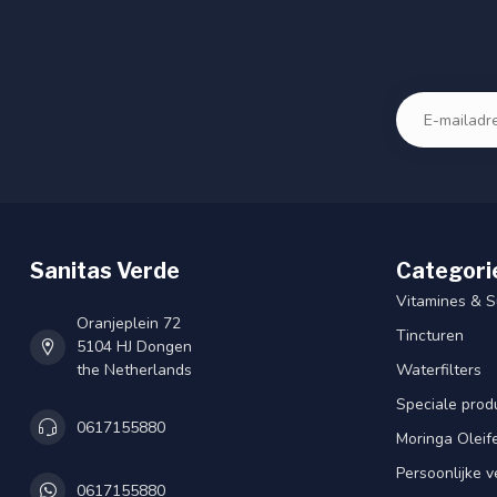
Sanitas Verde
Categori
Vitamines & 
Oranjeplein 72
Tincturen
5104 HJ Dongen
the Netherlands
Waterfilters
Speciale prod
0617155880
Moringa Oleif
Persoonlijke v
0617155880