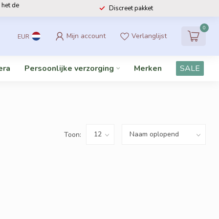
 het de
Discreet pakket
0
Mijn account
Verlanglijst
EUR
era
Persoonlijke verzorging
Merken
SALE
Toon: