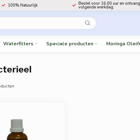
Bestel voor 16.00 uur en ontvang
100% Natuurlijk
volgende werkdag.
Waterfilters
Speciale producten
Moringa Oleif
terieel
ducten