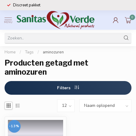
Discreet pakket
0
MENU
Home
/
Tags
/
aminozuren
Producten getagd met
aminozuren
Filters
-13%