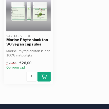
SANITAS VERDE
Marine Phytoplankton
90 vegan capsules
Marine Phytoplankton is een
100% natuurlijke
zoutwateralg die direct door
€26,00
€29,95
het li...
Op voorraad