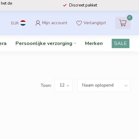
 het de
Discreet pakket
0
Mijn account
Verlanglijst
EUR
era
Persoonlijke verzorging
Merken
SALE
Toon: