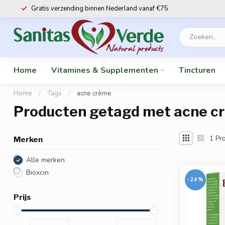
Gratis verzending binnen Nederland vanaf €75
Home
Vitamines & Supplementen
Tincturen
Home
/
Tags
/
acne crème
Producten getagd met acne c
1
Pro
Merken
Alle merken
Bioxcin
-24%
Prijs