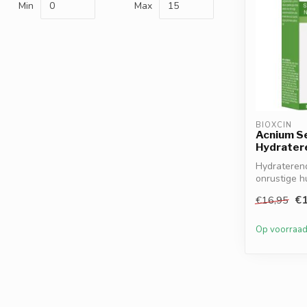
Min
Max
BIOXCIN
Acnium S
Hydrater
Hydrateren
onrustige h
r...
€1
€16,95
Op voorraa