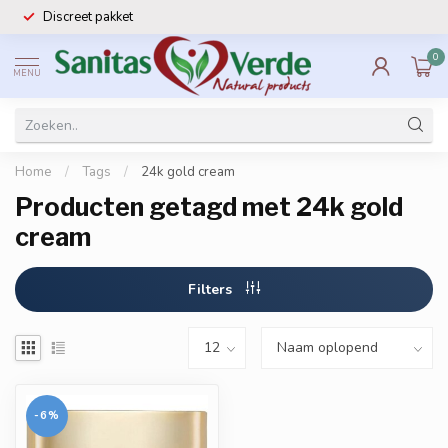
Discreet pakket
0
MENU
Home
/
Tags
/
24k gold cream
Producten getagd met 24k gold
cream
Filters
-6%