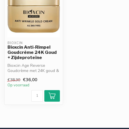
BIOXCIN
Bioxcin Anti-Rimpel
Goudcrème 24K Goud
+ Zijdeproteïne
Bioxcin Age Reverse
Goudcrème met 24K goud &
zijdeproteïne verstevigt en
€36,00
€38,30
hydrate...
Op voorraad