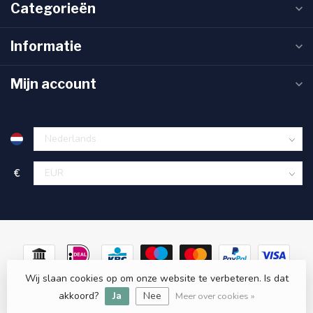
Categorieën
Informatie
Mijn account
€
Wij slaan cookies op om onze website te verbeteren. Is dat
© Copyright 2026 Sanitas Verde
- Powered by
Lightspeed
-
akkoord?
Lightspeed design
Ja
Nee
by
Dyvelopment
Meer over cookies »