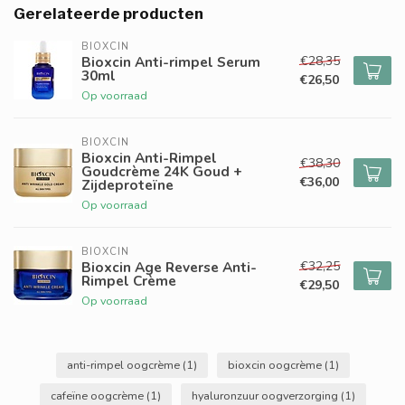
Gerelateerde producten
BIOXCIN
€28,35
Bioxcin Anti-rimpel Serum
30ml
€26,50
Op voorraad
BIOXCIN
Bioxcin Anti-Rimpel
€38,30
Goudcrème 24K Goud +
€36,00
Zijdeproteïne
Op voorraad
BIOXCIN
€32,25
Bioxcin Age Reverse Anti-
Rimpel Crème
€29,50
Op voorraad
anti-rimpel oogcrème
(1)
bioxcin oogcrème
(1)
cafeïne oogcrème
(1)
hyaluronzuur oogverzorging
(1)