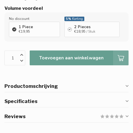
Volume voordeel
No discount
5%
Korting
1 Piece
2 Pieces
€19,95
€18,95
/ Stuk
Toevoegen aan winkelwagen
Productomschrijving
Specificaties
Reviews