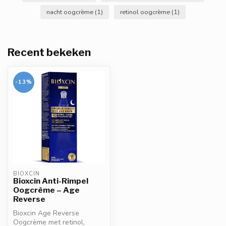
nacht oogcrème
(1)
retinol oogcrème
(1)
Recent bekeken
-13%
BIOXCIN
Bioxcin Anti-Rimpel
Oogcrème – Age
Reverse
Bioxcin Age Reverse
Oogcrème met retinol,