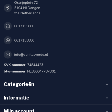
Oranjeplein 72
5104 HJ Dongen
the Netherlands
0617155880
0617155880
info@sanitasverde.nl
KVK nummer:
74844423
btw-nummer:
NL860047787B01
Categorieën
Informatie
Mijn account