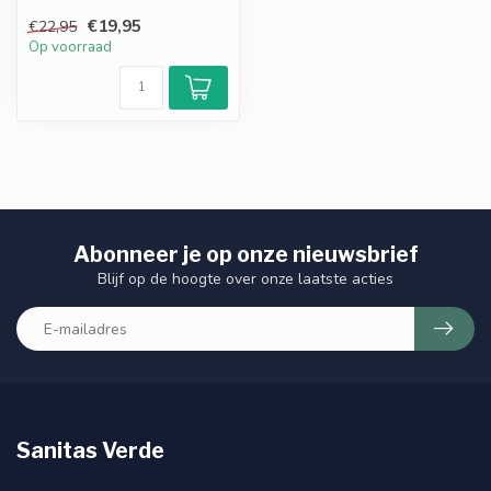
cafeïne & hyaluronzuur.
€19,95
€22,95
Vermindert zic...
Op voorraad
Abonneer je op onze nieuwsbrief
Blijf op de hoogte over onze laatste acties
Sanitas Verde